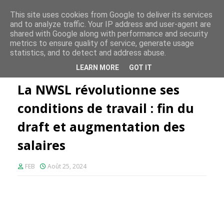
FE PLUS
This site uses cookies from Google to deliver its services
and to analyze traffic. Your IP address and user-agent are
shared with Google along with performance and security
metrics to ensure quality of service, generate usage
statistics, and to detect and address abuse.
Accueil
Nwsl
La NWSL révolutionne ses conditions de travail :
LEARN MORE
GOT IT
fin du draft et augmentation des salaires
La NWSL révolutionne ses
conditions de travail : fin du
draft et augmentation des
salaires
FEB
Août 25, 2024