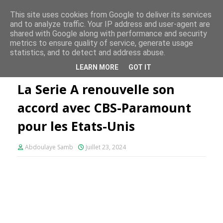
FE PLUS
This site uses cookies from Google to deliver its services
and to analyze traffic. Your IP address and user-agent are
shared with Google along with performance and security
metrics to ensure quality of service, generate usage
statistics, and to detect and address abuse.
Accueil
Serie A
La Serie A renouvelle son accord avec CBS-
LEARN MORE
GOT IT
Paramount pour les Etats-Unis
La Serie A renouvelle son
accord avec CBS-Paramount
pour les Etats-Unis
Abdoulaye Samb
Juillet 23, 2024