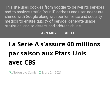
FE PLUS
This site uses cookies from Google to deliver its services
and to analyze traffic. Your IP address and user-agent are
shared with Google along with performance and security
metrics to ensure quality of service, generate usage
statistics, and to detect and address abuse.
Accueil
Serie A
La Serie A s'assure 60 millions par saison aux
LEARN MORE
GOT IT
Etats-Unis avec CBS
La Serie A s'assure 60 millions
par saison aux Etats-Unis
avec CBS
Abdoulaye Samb
Mars 24, 2021