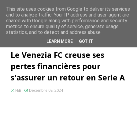
FE PLUS
This site uses cookies from Google to deliver its services
and to analyze traffic. Your IP address and user-agent are
shared with Google along with performance and security
metrics to ensure quality of service, generate usage
statistics, and to detect and address abuse.
Accueil
Venezia FC
Le Venezia FC creuse ses pertes financières
LEARN MORE
GOT IT
pour s'assurer un retour en Serie A
Le Venezia FC creuse ses
pertes financières pour
s'assurer un retour en Serie A
FEB
Décembre 08, 2024