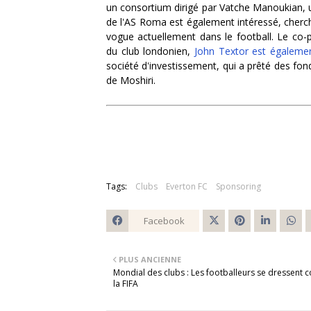
un consortium dirigé par Vatche Manoukian, u
de l'AS Roma est également intéressé, chercha
vogue actuellement dans le football. Le co-
du club londonien,
John Textor est égalemen
société d'investissement, qui a prêté des fon
de Moshiri.
Tags:
Clubs
Everton FC
Sponsoring
Facebook
Twitt
PLUS ANCIENNE
er
Mondial des clubs : Les footballeurs se dressent c
la FIFA