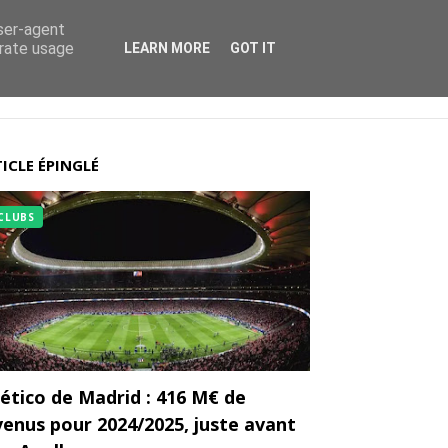
user-agent
erate usage
LEARN MORE
GOT IT
ICLE ÉPINGLÉ
CLUBS
lético de Madrid : 416 M€ de
venus pour 2024/2025, juste avant