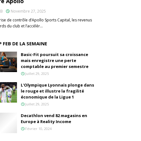
re Apollo
EB
Novembre 27, 2025
rise de contrôle d’Apollo Sports Capital, les revenus
rds du club et l’accélér…
 FEB DE LA SEMAINE
Basic-Fit poursuit sa croissance
mais enregistre une perte
comptable au premier semestre
Juillet 29, 2025
L'Olympique Lyonnais plonge dans
le rouge et illustre la fragilité
économique de la Ligue 1
Juillet 29, 2025
Decathlon vend 82 magasins en
Europe à Reality Income
Février 10, 2024