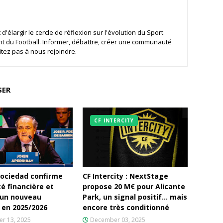
d'élargir le cercle de réflexion sur l'évolution du Sport
nt du Football. Informer, débattre, créer une communauté
tez pas à nous rejoindre.
SER
CF INTERCITY
Sociedad confirme
CF Intercity : NextStage
té financière et
propose 20 M€ pour Alicante
 un nouveau
Park, un signal positif… mais
 en 2025/2026
encore très conditionné
r 13, 2025
December 03, 2025