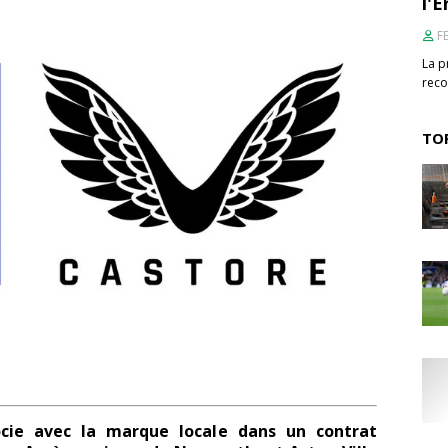
l'È
F
La p
reco
TOP
cie avec la marque locale dans un contrat