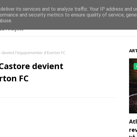
eliver its services and to analyze traffic. Your IP address and 
ormance and security metrics to ensure quality of service, gen
abuse.
EB Analytics
ART
e devient l'équipementier d'Everton FC
 Castore devient
rton FC
At
re