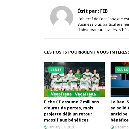
Écrit par :
FEB
L'objectif de Foot Espagne est 
Business plus particulièreme
d'observateurs avisés. N'hési
CES POSTS POURRAIENT VOUS INTÉRES
CLUBS
CLUBS
Elche CF assume 7 millions
La Real 
d'euros de pertes, mais
sa solidi
projette déjà un retour
anticipe
massif aux bénéfices
bénéfice
January 04, 2026
Decembe