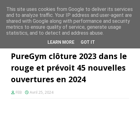
FE PLUS
This site uses cookies from Google to deliver its services
and to analyze traffic. Your IP address and user-agent are
shared with Google along with performance and security
metrics to ensure quality of service, generate usage
statistics, and to detect and address abuse.
Accueil
PureGym
PureGym clôture 2023 dans le rouge et
LEARN MORE
GOT IT
prévoit 45 nouvelles ouvertures en 2024
PureGym clôture 2023 dans le
rouge et prévoit 45 nouvelles
ouvertures en 2024
FEB
Avril 25, 2024