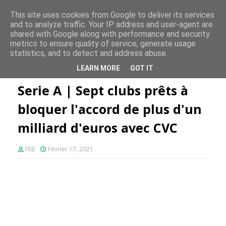
FE PLUS
This site uses cookies from Google to deliver its services
and to analyze traffic. Your IP address and user-agent are
shared with Google along with performance and security
metrics to ensure quality of service, generate usage
statistics, and to detect and address abuse.
Accueil
Serie A
Serie A | Sept clubs prêts à bloquer l'accord de
LEARN MORE
GOT IT
plus d'un milliard d'euros avec CVC
Serie A | Sept clubs prêts à
bloquer l'accord de plus d'un
milliard d'euros avec CVC
FEB
Février 17, 2021