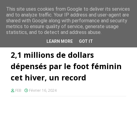
FE PLUS
This site uses cookies from Google to deliver its services
and to analyze traffic. Your IP address and user-agent are
shared with Google along with performance and security
metrics to ensure quality of service, generate usage
statistics, and to detect and address abuse.
Accueil
Foot Féminin
2,1 millions de dollars dépensés par le
LEARN MORE
GOT IT
foot féminin cet hiver, un record
2,1 millions de dollars
dépensés par le foot féminin
cet hiver, un record
FEB
Février 16, 2024