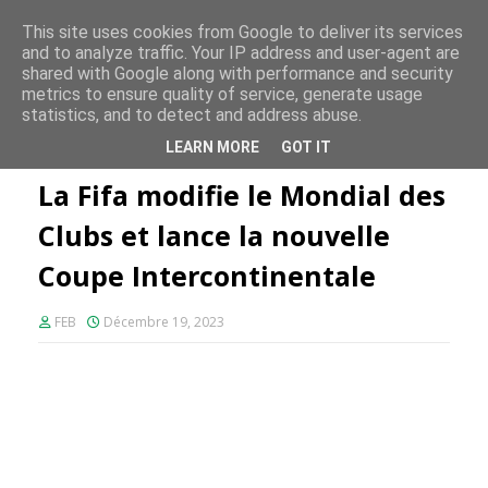
FE PLUS
This site uses cookies from Google to deliver its services
and to analyze traffic. Your IP address and user-agent are
shared with Google along with performance and security
metrics to ensure quality of service, generate usage
statistics, and to detect and address abuse.
Accueil
FIFA
La Fifa modifie le Mondial des Clubs et lance la
LEARN MORE
GOT IT
nouvelle Coupe Intercontinentale
La Fifa modifie le Mondial des
Clubs et lance la nouvelle
Coupe Intercontinentale
FEB
Décembre 19, 2023