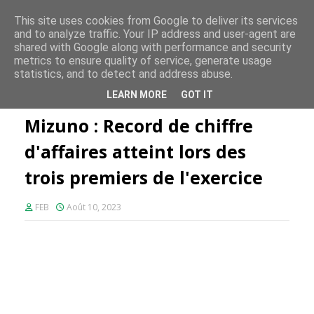
FE PLUS
This site uses cookies from Google to deliver its services
and to analyze traffic. Your IP address and user-agent are
shared with Google along with performance and security
metrics to ensure quality of service, generate usage
statistics, and to detect and address abuse.
Accueil
Retail
Mizuno : Record de chiffre d'affaires atteint lors
LEARN MORE
GOT IT
des trois premiers de l'exercice
Mizuno : Record de chiffre
d'affaires atteint lors des
trois premiers de l'exercice
FEB
Août 10, 2023