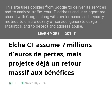
FE PLUS
This site uses cookies from Google to deliver its services
and to analyze traffic. Your IP address and user-agent are
shared with Google along with performance and security
metrics to ensure quality of service, generate usage
statistics, and to detect and address abuse.
Accueil
Elche CF
Elche CF assume 7 millions d'euros de pertes,
LEARN MORE
GOT IT
mais projette déjà un retour massif aux bénéfices
Elche CF assume 7 millions
d'euros de pertes, mais
projette déjà un retour
massif aux bénéfices
FEB
Janvier 04, 2026