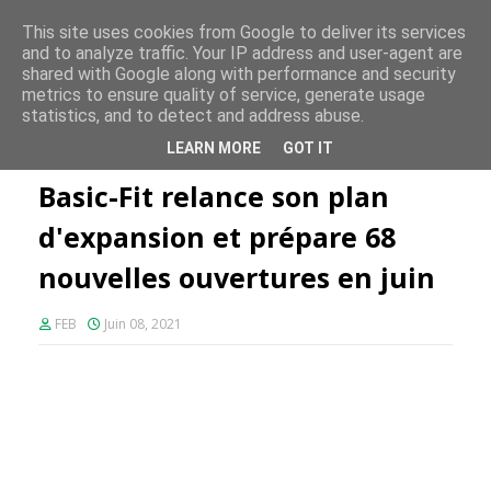
FE PLUS
This site uses cookies from Google to deliver its services
and to analyze traffic. Your IP address and user-agent are
shared with Google along with performance and security
metrics to ensure quality of service, generate usage
statistics, and to detect and address abuse.
Accueil
Fitness
Basic-Fit relance son plan d'expansion et
LEARN MORE
GOT IT
prépare 68 nouvelles ouvertures en juin
Basic-Fit relance son plan
d'expansion et prépare 68
nouvelles ouvertures en juin
FEB
Juin 08, 2021