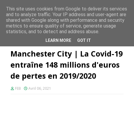
FE PLUS
This site uses cookies from Google to deliver its services
and to analyze traffic. Your IP address and user-agent are
shared with Google along with performance and security
metrics to ensure quality of service, generate usage
statistics, and to detect and address abuse.
Accueil
Manchester City
Manchester City | La Covid-19 entraîne
LEARN MORE
GOT IT
148 millions d'euros de pertes en 2019/2020
Manchester City | La Covid-19
entraîne 148 millions d'euros
de pertes en 2019/2020
FEB
Avril 06, 2021