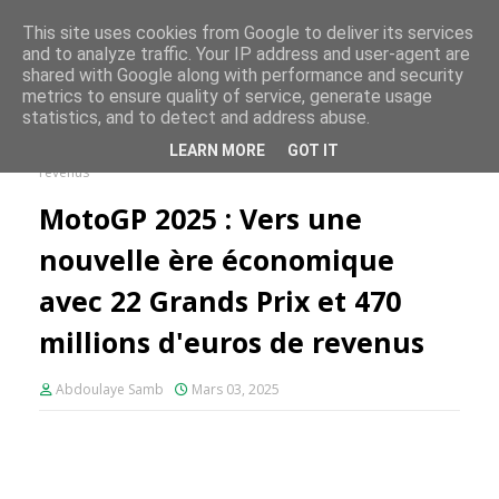
FE PLUS
This site uses cookies from Google to deliver its services
and to analyze traffic. Your IP address and user-agent are
shared with Google along with performance and security
metrics to ensure quality of service, generate usage
statistics, and to detect and address abuse.
Accueil
MotoGP
MotoGP 2025 : Vers une nouvelle ère
LEARN MORE
GOT IT
économique avec 22 Grands Prix et 470 millions d'euros de
revenus
MotoGP 2025 : Vers une
nouvelle ère économique
avec 22 Grands Prix et 470
millions d'euros de revenus
Abdoulaye Samb
Mars 03, 2025