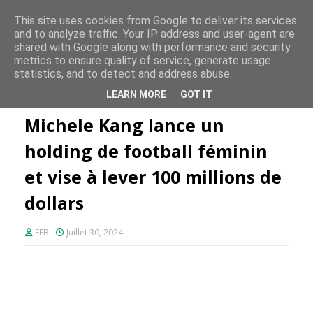
FE PLUS
This site uses cookies from Google to deliver its services
and to analyze traffic. Your IP address and user-agent are
shared with Google along with performance and security
metrics to ensure quality of service, generate usage
statistics, and to detect and address abuse.
Accueil
Innovation
Michele Kang lance un holding de football
LEARN MORE
GOT IT
féminin et vise à lever 100 millions de dollars
Michele Kang lance un
holding de football féminin
et vise à lever 100 millions de
dollars
FEB
Juillet 30, 2024