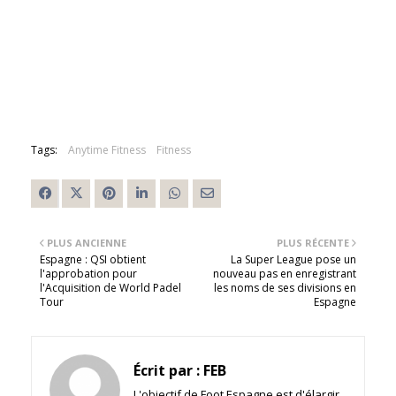
Tags:
Anytime Fitness
Fitness
PLUS ANCIENNE
PLUS RÉCENTE
Espagne : QSI obtient
La Super League pose un
l'approbation pour
nouveau pas en enregistrant
l'Acquisition de World Padel
les noms de ses divisions en
Tour
Espagne
Écrit par :
FEB
L'objectif de Foot Espagne est d'élargir