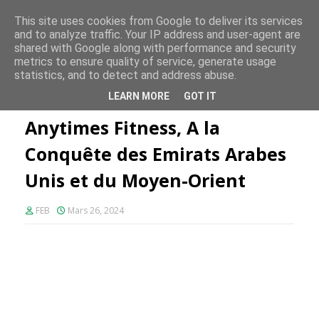
FE PLUS
This site uses cookies from Google to deliver its services
and to analyze traffic. Your IP address and user-agent are
shared with Google along with performance and security
metrics to ensure quality of service, generate usage
statistics, and to detect and address abuse.
Accueil
Fitness
Anytimes Fitness, A la Conquête des Emirats
LEARN MORE
GOT IT
Arabes Unis et du Moyen-Orient
Anytimes Fitness, A la
Conquête des Emirats Arabes
Unis et du Moyen-Orient
FEB
Mars 26, 2024